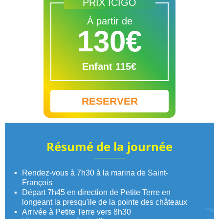
PRIX ICIGO
À partir de
130€
Enfant 115€
RESERVER
Résumé de la journée
Rendez-vous à 7h30 à la marina de Saint-
François
Départ 7h45 en direction de Petite Terre en
longeant la presqu'ile de la pointe des châteaux
Arrivée à Petite Terre vers 8h30