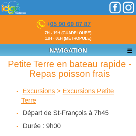
+
05 90 69 87 87
7H - 19H (GUADELOUPE)
13H - 01H (MÉTROPOLE)
NAVIGATION
Petite Terre en bateau rapide -
Repas poisson frais
Excursions
>
Excursions Petite
Terre
Départ de St-François
à
7h45
Durée : 9h00