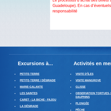
Le processus d’achat des billets s
Guadeloupe). En cas d’éventuels 
responsabilité
Excursions à...
Activités en me
PETITE-TERRE
VISITE D'ÎLES
PETITE-TERRE / DÉSIRADE
VISITE MANGROVE
MARIE-GALANTE
GLISSE
LES SAINTES
OBSERVATION TORTUES, 
DAUPHINS
CARET - LA BICHE - FAJOU
PLONGÉE
LA DÉSIRADE
PÊCHE