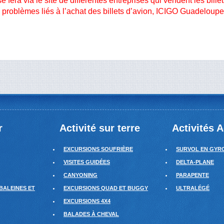
e fera via le site de différentes entreprises qui vendent les bil
problèmes liés à l’achat des billets d’avion, ICIGO Guadeloup
r
Activité sur terre
Activités 
EXCURSIONS SOUFRIÈRE
SURVOL EN GYR
VISITES GUIDÉES
DELTA-PLANE
CANYONING
PARAPENTE
BALEINES ET
EXCURSIONS QUAD ET BUGGY
ULTRALÉGÉ
EXCURSIONS 4X4
BALADES À CHEVAL