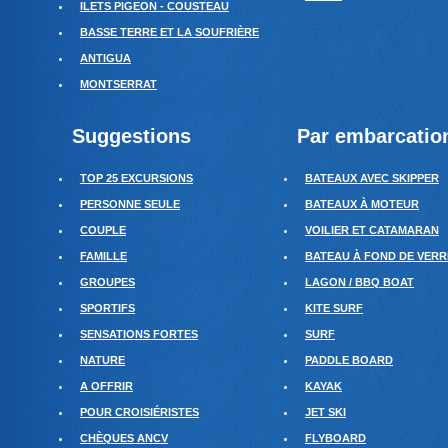
ILETS PIGEON - COUSTEAU
BASSE TERRE ET LA SOUFRIÈRE
ANTIGUA
MONTSERRAT
Suggestions
Par embarcatio
TOP 25 EXCURSIONS
BATEAUX AVEC SKIPPER
PERSONNE SEULE
BATEAUX À MOTEUR
COUPLE
VOILIER ET CATAMARAN
FAMILLE
BATEAU À FOND DE VERR
GROUPES
LAGON / BBQ BOAT
SPORTIFS
KITE SURF
SENSATIONS FORTES
SURF
NATURE
PADDLE BOARD
A OFFRIR
KAYAK
POUR CROISIÉRISTES
JET SKI
CHÈQUES ANCV
FLYBOARD