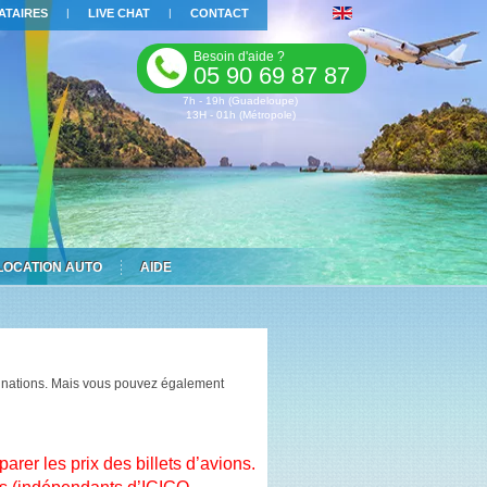
ATAIRES
|
LIVE CHAT
|
CONTACT
Besoin d'aide ?
05 90 69 87 87
7h - 19h (Guadeloupe)
13H - 01h (Métropole)
LOCATION AUTO
AIDE
tinations. Mais vous pouvez également
er les prix des billets d’avions.