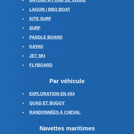
BATEAU À FOND DE VERRE
LAGON / BBQ BOAT
KITE SURF
SURF
PADDLE BOARD
KAYAK
JET SKI
FLYBOARD
Par véhicule
EXPLORATION EN 4X4
QUAD ET BUGGY
RANDONNÉES À CHEVAL
Navettes maritimes