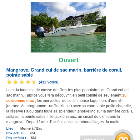
Ouvert
Mangrove, Grand cul de sac marin, barrière de corail,
pointe sable
(411 Votes)
Loin du tourisme de masse des îlets les plus populaires du Grand cul-de-
sac marin, Fabrice vous fera découvrir, en petit comité de seulement
10
personnes max
, les merveilles de cet immense lagon lors d’une ½
journée Au programme : un îlet Macou avec sa charmante petite chapelle,
la réserve Fajou dans toute sa splendeur (snorkeling sur la barrière corail),
collation a pointe sable, l’îlet aux oiseaux, un circuit de 6km dans la
mangrove . Départ facile d'accès sans les embouteillages du matin.
Lieu :
Morne à l'Eau
Prix actuel :
65€
Prix enfant :
55€