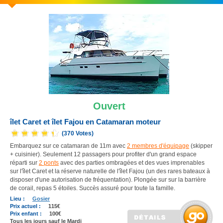
Ouvert
îlet Caret et îlet Fajou en Catamaran moteur
(370 Votes)
Embarquez sur ce catamaran de 11m avec
2 membres d'équipage
(skipper
+ cuisinier). Seulement 12 passagers pour profiter d'un grand espace
réparti sur
2 ponts
avec des parties ombragées et des vues imprenables
sur l'îlet Caret et la réserve naturelle de l'îlet Fajou (un des rares bateaux à
disposer d'une autorisation de fréquentation). Plongée sur sur la barrière
de corail, repas 5 étoiles. Succès assuré pour toute la famille.
Lieu :
Gosier
Prix actuel :
115€
Prix enfant :
100€
Tous les jours sauf le Mardi