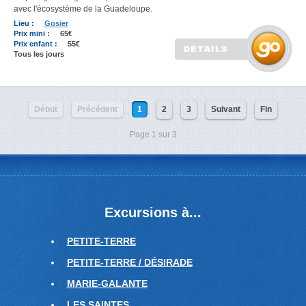
avec l'écosystème de la Guadeloupe.
Lieu :
Gosier
Prix mini :
65€
Prix enfant :
55€
Tous les jours
Début
Précédent
1
2
3
Suivant
Fin
Page 1 sur 3
Excursions à...
PETITE-TERRE
PETITE-TERRE / DÉSIRADE
MARIE-GALANTE
LES SAINTES