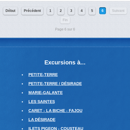
Début
Précédent
1
2
3
4
5
6
Suivant
Fin
Page 6 sur 6
Excursions à...
PETITE-TERRE
PETITE-TERRE / DÉSIRADE
MARIE-GALANTE
LES SAINTES
CARET - LA BICHE - FAJOU
LA DÉSIRADE
ILETS PIGEON - COUSTEAU