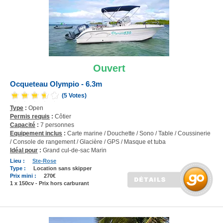
Ouvert
Ocqueteau Olympio - 6.3m
(5 Votes)
Type
:
Open
Permis requis
:
Côtier
Capacité
:
7 personnes
Equipement inclus
:
Carte marine / Douchette / Sono / Table / Coussinerie
/ Console de rangement / Glacière / GPS / Masque et tuba
Idéal pour
:
Grand cul-de-sac Marin
Lieu :
Ste-Rose
Type :
Location sans skipper
Prix mini :
270€
1 x 150cv - Prix hors carburant