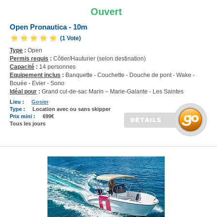
Ouvert
Open Pronautica - 10m
(1 Vote)
Type
:
Open
Permis requis
:
Côtier/Hauturier (selon destination)
Capacité
:
14 personnes
Equipement inclus
:
Banquette - Couchette - Douche de pont - Wake -
Bouée - Evier - Sono
Idéal pour
:
Grand cul-de-sac Marin – Marie-Galante - Les Saintes
Lieu :
Gosier
Type :
Location avec ou sans skipper
Prix mini :
699€
Tous les jours