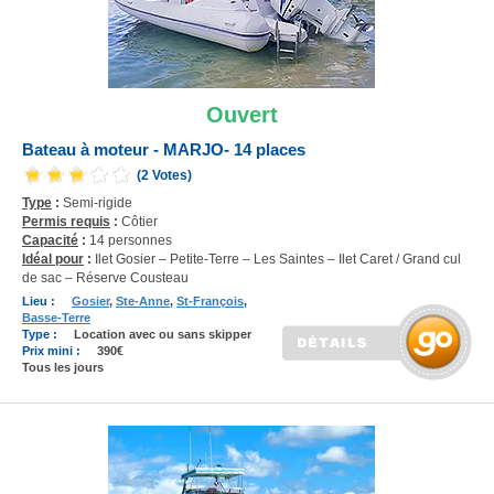
Ouvert
Bateau à moteur - MARJO- 14 places
(2 Votes)
Type
:
Semi-rigide
Permis requis
:
Côtier
Capacité
:
14 personnes
Idéal pour
:
Ilet Gosier – Petite-Terre – Les Saintes – Ilet Caret / Grand cul
de sac – Réserve Cousteau
Lieu :
Gosier
,
Ste-Anne
,
St-François
,
Basse-Terre
Type :
Location avec ou sans skipper
Prix mini :
390€
Tous les jours