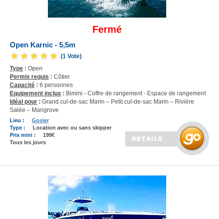
Fermé
Open Karnic - 5,5m
(1 Vote)
Type
:
Open
Permis requis
:
Côtier
Capacité
:
6 personnes
Equipement inclus
:
Bimini - Coffre de rangement - Espace de rangement
Idéal pour
:
Grand cul-de-sac Marin – Petit cul-de-sac Marin – Rivière
Salée – Mangrove
Lieu :
Gosier
Type :
Location avec ou sans skipper
Prix mini :
199€
Tous les jours