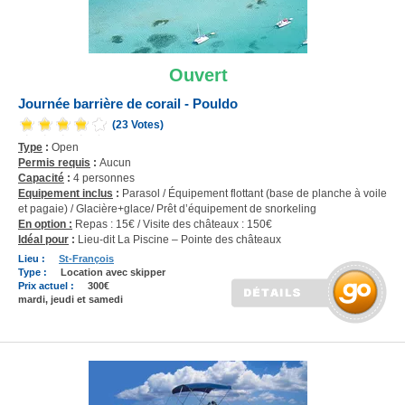
Ouvert
Journée barrière de corail - Pouldo
(23 Votes)
Type
:
Open
Permis requis
:
Aucun
Capacité
:
4 personnes
Equipement inclus
:
Parasol / Équipement flottant (base de planche à voile
et pagaie) / Glacière+glace/ Prêt d’équipement de snorkeling
En option :
Repas : 15€ / Visite des châteaux : 150€
Idéal pour
:
Lieu-dit La Piscine – Pointe des châteaux
Lieu :
St-François
Type :
Location avec skipper
Prix actuel :
300€
mardi, jeudi et samedi