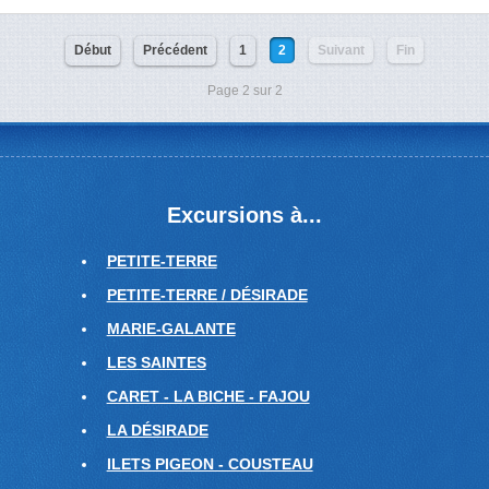
Début
Précédent
1
2
Suivant
Fin
Page 2 sur 2
Excursions à...
PETITE-TERRE
PETITE-TERRE / DÉSIRADE
MARIE-GALANTE
LES SAINTES
CARET - LA BICHE - FAJOU
LA DÉSIRADE
ILETS PIGEON - COUSTEAU