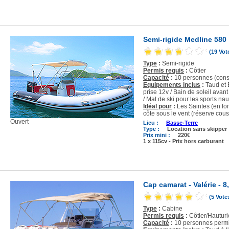
Semi-rigide Medline 580
(19 Vot
Type
:
Semi-rigide
Permis requis
:
Côtier
Capacité
:
10 personnes (conse
Equipements inclus
:
Taud et 
prise 12v / Bain de soleil avan
/ Mat de ski pour les sports na
Idéal pour
:
Les Saintes (en fon
côte sous le vent (réserve cou
Ouvert
Lieu :
Basse-Terre
Type :
Location sans skipper
Prix mini :
220€
1 x 115cv - Prix hors carburant
Cap camarat - Valérie - 8
(5 Vote
Type
:
Cabine
Permis requis
:
Côtier/Hauturi
Capacité
:
10 personnes permi