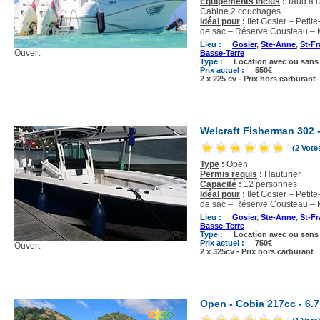
Equipements inclus
:
Taud à l
Cabine 2 couchages
Idéal pour
:
Ilet Gosier – Petit
de sac – Réserve Cousteau – 
Lieu :
Gosier
,
Ste-Anne
,
St-Fr
Ouvert
Basse-Terre
Type :
Location avec ou sans
Prix actuel :
550€
2 x 225 cv - Prix hors carburant
Welcraft Fisherman 302 
(2 Vote
Type
:
Open
Permis requis
:
Hauturier
Capacité
:
12 personnes
Idéal pour
:
Ilet Gosier – Petit
de sac – Réserve Cousteau – 
Lieu :
Gosier
,
Ste-Anne
,
St-Fr
Basse-Terre
Type :
Location avec ou sans
Prix actuel :
750€
Ouvert
2 x 325cv - Prix hors carburant
Open - Cobia 217cc - 6.