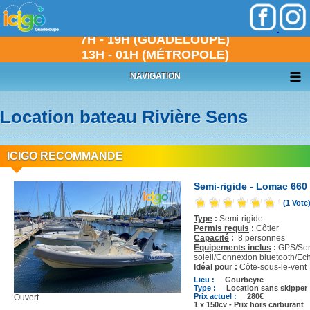
+
05 90 69 87 87
7H - 19H (GUADELOUPE)
13H - 01H (MÉTROPOLE)
NAVIGATION
Location bateau Rivière Sens
ICIGO RECOMMANDE
Semi-rigide - Lomac 660 
(1 Vote
Type
:
Semi-rigide
Permis requis
:
Côtier
Capacité
:
8 personnes
Equipements inclus
:
GPS/Son
soleil/Connexion bluetooth/Ec
Idéal pour
:
Côte-sous-le-vent
Lieu :
Gourbeyre
Type :
Location sans skipper
Prix actuel :
280€
Ouvert
1 x 150cv - Prix hors carburant